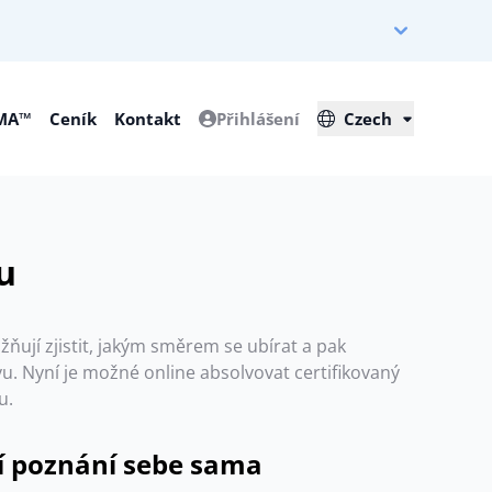
IMA™
Ceník
Kontakt
Přihlášení
Czech
u
ují zjistit, jakým směrem se ubírat a pak
. Nyní je možné online absolvovat certifikovaný
u.
ší poznání sebe sama