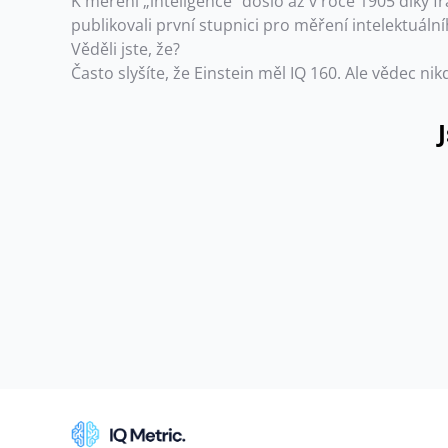
K měření „inteligence“ došlo až v roce 1905 díky 
publikovali první stupnici pro měření intelektuáln
Věděli jste, že?
Často slyšíte, že Einstein měl IQ 160. Ale vědec n