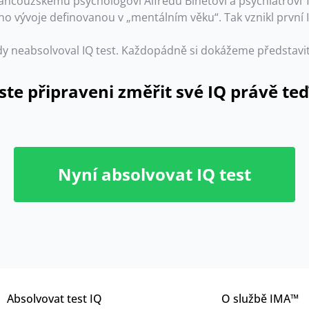
francouzskému psychologovi Alfredu Binetovi a psychiatrovi
ího vývoje definovanou v „mentálním věku“. Tak vznikl první I
ikdy neabsolvoval IQ test. Každopádně si dokážeme představit
Jste připraveni změřit své IQ právě teď
Nyní absolvovat IQ test
Absolvovat test IQ
O službě IMA™