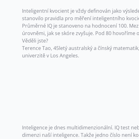
Inteligentní kvocient je vždy definován jako výsle
stanovilo pravidla pro měření inteligentního kvoc
Průměrné IQ je stanoveno na hodnocení 100. Mezi
úrovněmi, jak se skóre zvyšuje. Pod 80 hovoříme 
Věděli jste?
Terence Tao, 45letý australský a čínský matematik
univerzitě v Los Angeles.
Inteligence je dnes multidimenzionální. IQ test n
dimenzi naší inteligence. Takže jedno číslo není 