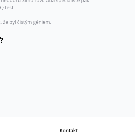
 Theodoru Simonovi. Oba specialisté pak
Q test.
, že byl čistým géniem.
?
Kontakt