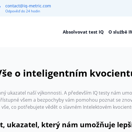
contact@iq-metric.com
Odpověď do 24 hodin
Absolvovat test IQ
O službě 
Vše o inteligentním kvocient
ný ukazatel naší výkonnosti. A především IQ testy nám umožň
u přístupné všem a bezpochyby vám pomohou poznat se znovu
ěte vše, co potřebujete vědět o slavném Intelektovém kvocient
nt, ukazatel, který nám umožňuje lep