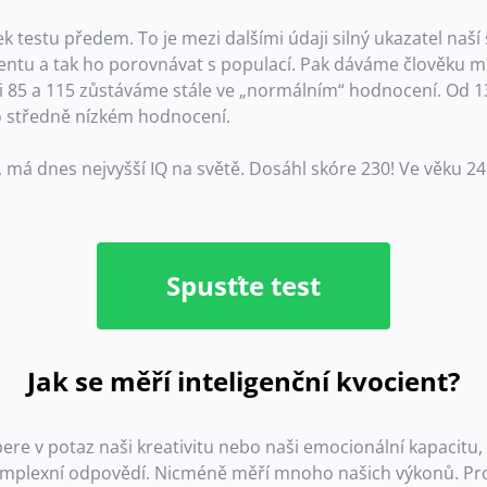
dek testu předem. To je mezi dalšími údaji silný ukazatel naš
ientu a tak ho porovnávat s populací. Pak dáváme člověku m
 85 a 115 zůstáváme stále ve „normálním“ hodnocení. Od 1
o středně nízkém hodnocení.
, má dnes nejvyšší IQ na světě. Dosáhl skóre 230! Ve věku 24
Spusťte test
Jak se měří inteligenční kvocient?
ebere v potaz naši kreativitu nebo naši emocionální kapacitu
komplexní odpovědí. Nicméně měří mnoho našich výkonů. Prot