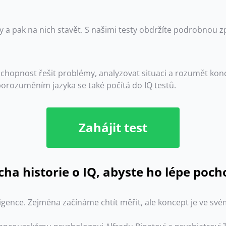
ky a pak na nich stavět. S našimi testy obdržíte podrobnou
schopnost řešit problémy, analyzovat situaci a rozumět kon
porozuměním jazyka se také počítá do IQ testů.
Zahájit test
cha historie o IQ, abyste ho lépe pocho
eligence. Zejména začínáme chtít měřit, ale koncept je ve sv