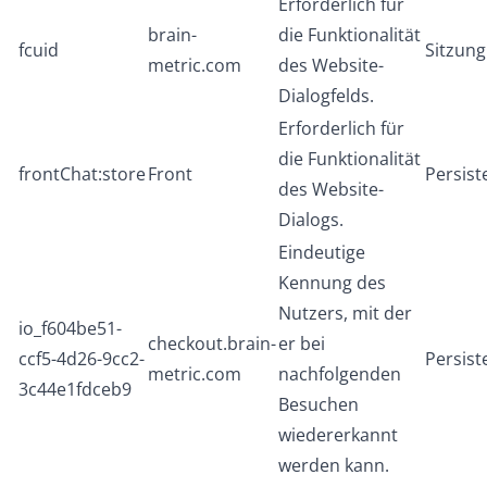
Erforderlich für
brain-
die Funktionalität
fcuid
Sitzung
metric.com
des Website-
Dialogfelds.
Erforderlich für
die Funktionalität
frontChat:store
Front
Persist
des Website-
Dialogs.
Eindeutige
Kennung des
Nutzers, mit der
io_f604be51-
checkout.brain-
er bei
ccf5-4d26-9cc2-
Persist
metric.com
nachfolgenden
3c44e1fdceb9
Besuchen
wiedererkannt
werden kann.