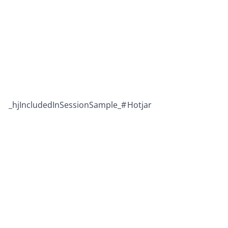
_hjIncludedInSessionSample_#
Hotjar