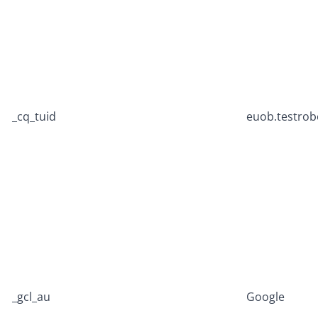
_cq_tuid
euob.testrob
_gcl_au
Google