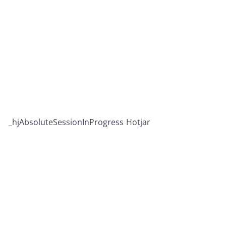
_hjAbsoluteSessionInProgress
Hotjar