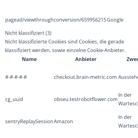
pagead/viewthroughconversion/659956215
Google
Nicht klassifiziert (3)
Nicht klassifizierte Cookies sind Cookies, die gerade
klassifiziert werden, sowie einzelne Cookie-Anbieter.
Name
Anbieter
Zwe
#-#-#-#-#
checkout.brain-metric.com
Aussteh
In der
cg_uuid
obseu.testrobotflower.com
Wartesch
In der
sentryReplaySession
Amazon
Wartesch