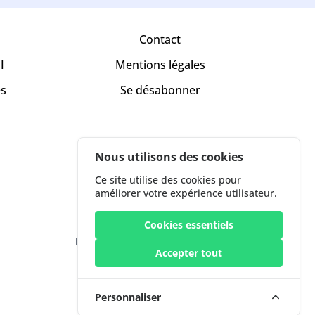
Contact
I
Mentions légales
es
Se désabonner
Nous utilisons des cookies
Ce site utilise des cookies pour
améliorer votre expérience utilisateur.
Cookies essentiels
ESPRESSO.SOCIAL LTD 168 The Circle Queen
Accepter tout
Elizabeth Street, London, United Kingdom
T.V.A. 132410003
Personnaliser