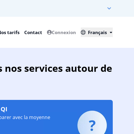
os tarifs
Contact
Connexion
Français
s nos services autour de
 QI
parer avec la moyenne