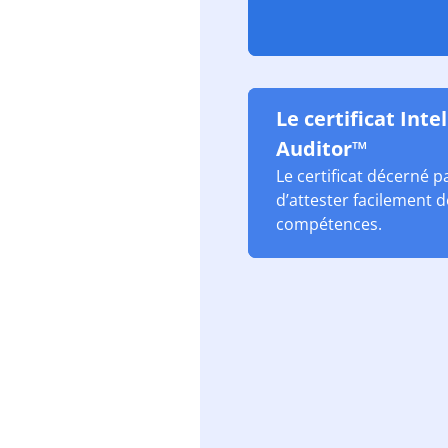
Le certificat Inte
Auditor™
Le certificat décerné 
d’attester facilement 
compétences.